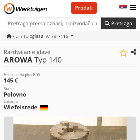
Prodati
Pretraga
/ ... / ID oglasa: A179-7116
Razdvajanje glave
AROWA
Typ 140
Fiksna cena plus PDV
145 €
Stanje
Polovno
Lokacija
Wiefelstede