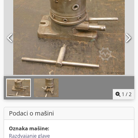
1
/
2
Podaci o mašini
Oznaka mašine:
Razdvajanje glave