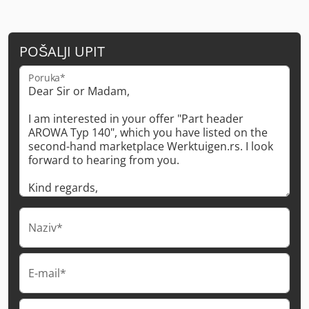
POŠALJI UPIT
Poruka*
Naziv*
E-mail*