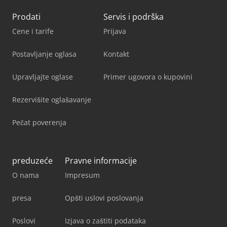
Prodati
Servis i podrška
Cene i tarife
Prijava
Postavljanje oglasa
Kontakt
Upravljajte oglase
Primer ugovora o kupovini
Rezervišite oglašavanje
Pečat poverenja
preduzeće
Pravne informacije
O nama
Impresum
presa
Opšti uslovi poslovanja
Poslovi
Izjava o zaštiti podataka