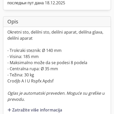
последњи пут дана 18.12.2025
Opis
Okretni sto, delilni sto, delilni aparat, delilna glava,
delilni aparat
- Trokraki steznik: Ø 140 mm
- Visina: 185 mm
- Maksimalno može da se podesi 8 podela
- Centralna rupa: Ø 35 mm
- Težina: 30 kg
Crodjb A I U Rspfx Apdsf
Oglas je automatski preveden. Moguće su greške u
prevodu.
Zatražite više informacija